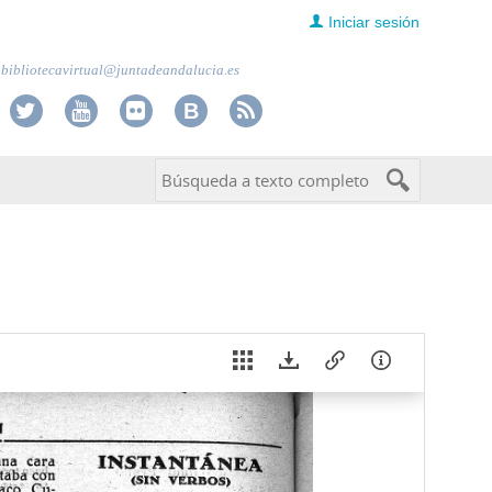
Iniciar sesión
bibliotecavirtual@juntadeandalucia.es