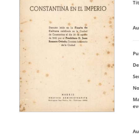
Tí
Au
Pu
De
Se
No
Ma
ev
Au