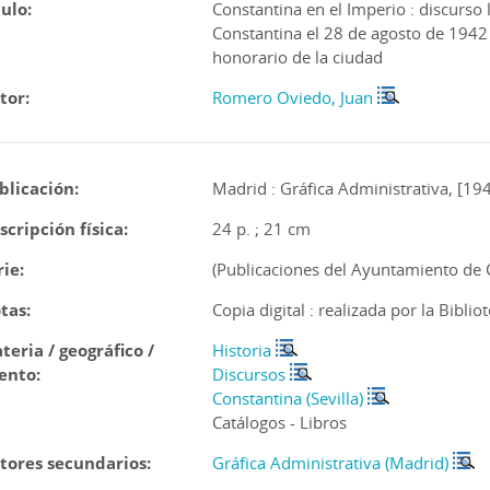
tulo:
Constantina en el Imperio : discurso 
Constantina el 28 de agosto de 1942 
honorario de la ciudad
tor:
Romero Oviedo, Juan
blicación:
Madrid : Gráfica Administrativa, [19
scripción física:
24 p. ; 21 cm
rie:
(Publicaciones del Ayuntamiento de 
tas:
Copia digital : realizada por la Bibli
teria / geográfico /
Historia
ento:
Discursos
Constantina (Sevilla)
Catálogos - Libros
tores secundarios:
Gráfica Administrativa (Madrid)