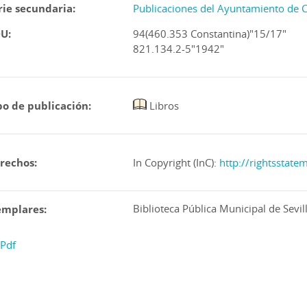
rie secundaria:
Publicaciones del Ayuntamiento de 
U:
94(460.353 Constantina)"15/17"
821.134.2-5"1942"
po de publicación:
Libros
rechos:
In Copyright (InC):
http://rightsstate
Biblioteca Pública Municipal de Sevil
emplares:
Pdf