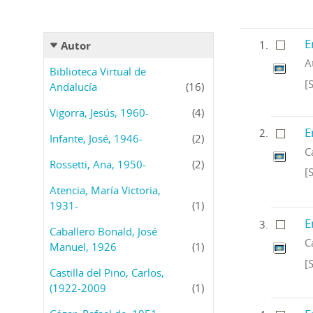
E
Autor
A
Biblioteca Virtual de
[
Andalucía
(16)
Vigorra, Jesús, 1960-
(4)
E
Infante, José, 1946-
(2)
C
Rossetti, Ana, 1950-
(2)
[
Atencia, María Victoria,
1931-
(1)
E
Caballero Bonald, José
C
Manuel, 1926
(1)
[
Castilla del Pino, Carlos,
(1922-2009
(1)