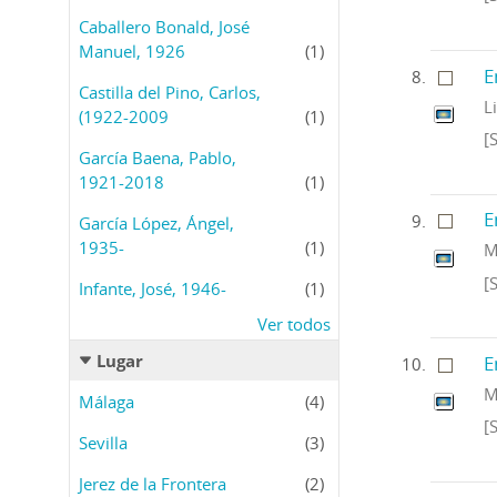
Caballero Bonald, José
Manuel, 1926
(1)
E
Castilla del Pino, Carlos,
L
(1922-2009
(1)
[
García Baena, Pablo,
1921-2018
(1)
E
García López, Ángel,
1935-
(1)
M
[S
Infante, José, 1946-
(1)
Ver todos
Lugar
E
M
Málaga
(4)
[
Sevilla
(3)
Jerez de la Frontera
(2)