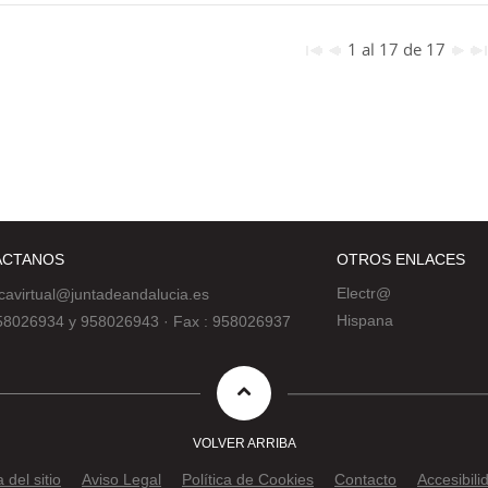
1 al 17 de 17
ÁCTANOS
OTROS ENLACES
Electr@
ecavirtual@juntadeandalucia.es
Hispana
 958026934 y 958026943
·
Fax : 958026937
VOLVER ARRIBA
del sitio
Aviso Legal
Política de Cookies
Contacto
Accesibili