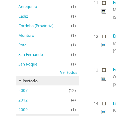
E
Antequera
(1)
M
Cádiz
(1)
[
Córdoba (Provincia)
(1)
Montoro
(1)
E
M
Rota
(1)
[
San Fernando
(1)
San Roque
(1)
E
Ver todos
O
Período
[
2007
(12)
2012
(4)
E
2009
(1)
P