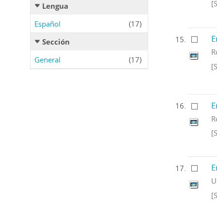
[
Lengua
Español
(17)
E
Sección
R
General
(17)
[
E
R
[
E
U
[