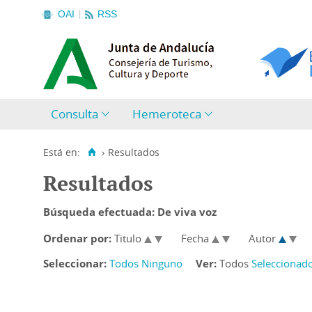
OAI
RSS
Consulta
Hemeroteca
Está en:
›
Resultados
Resultados
Búsqueda efectuada:
De viva voz
Ordenar por:
Titulo
Fecha
Autor
Seleccionar:
Todos
Ninguno
Ver:
Todos
Seleccionad