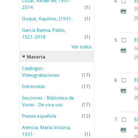
E
Cózar, Rafael de, 1951-
2014
(1)
D
[
Duque, Aquilino, (1931-
(1)
García Baena, Pablo,
1921-2018
(1)
E
Ver todos
G
Materia
[
Catálogos -
Videograbaciones
(17)
E
Entrevistas
(17)
G
[
Secciones - Biblioteca de
Voces - De viva voz
(17)
Poesía española
(12)
E
Atencia, María Victoria,
I
1931-
(1)
[