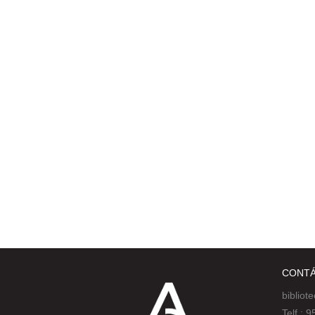
CONT
bibliot
Telf :