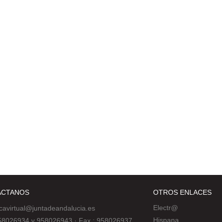
ÁCTANOS
OTROS ENLACES
Electr@
ecavirtual@juntadeandalucia.es
Hispana
 958026934 y 958026943
·
Fax : 958026937