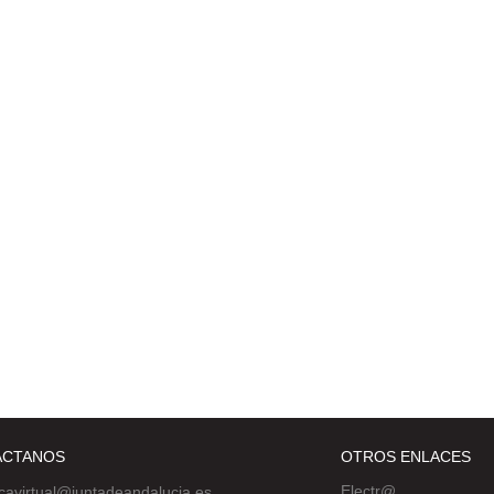
ÁCTANOS
OTROS ENLACES
Electr@
ecavirtual@juntadeandalucia.es