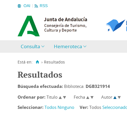
OAI
RSS
Consulta
Hemeroteca
Está en:
›
Resultados
Resultados
Búsqueda efectuada:
Biblioteca:
DGB321914
Ordenar por:
Titulo
Fecha
Autor
Seleccionar:
Todos
Ninguno
Ver:
Todos
Seleccionad