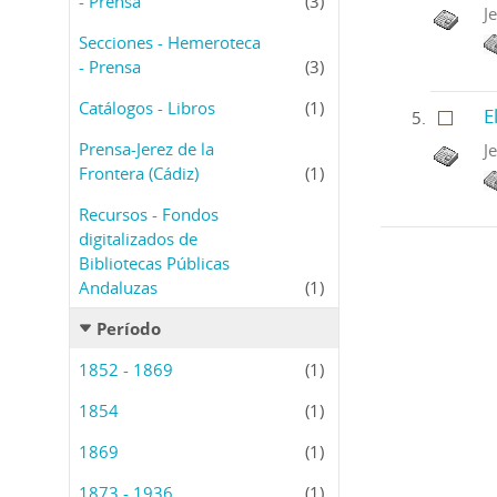
- Prensa
(3)
J
Secciones - Hemeroteca
- Prensa
(3)
Catálogos - Libros
(1)
E
Prensa-Jerez de la
J
Frontera (Cádiz)
(1)
Recursos - Fondos
digitalizados de
Bibliotecas Públicas
Andaluzas
(1)
Período
1852 - 1869
(1)
1854
(1)
1869
(1)
1873 - 1936
(1)