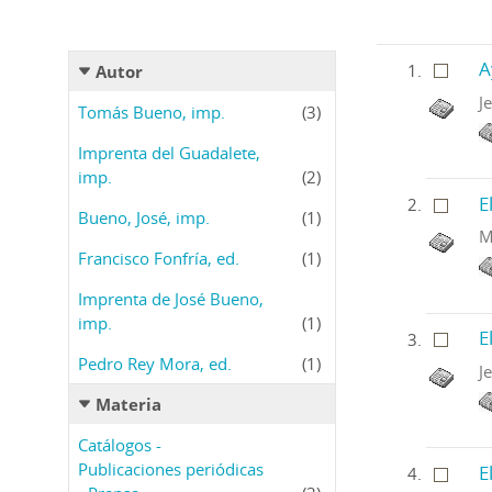
A
Autor
J
Tomás Bueno, imp.
(3)
Imprenta del Guadalete,
imp.
(2)
E
Bueno, José, imp.
(1)
M
Francisco Fonfría, ed.
(1)
Imprenta de José Bueno,
imp.
(1)
E
Pedro Rey Mora, ed.
(1)
J
Materia
Catálogos -
Publicaciones periódicas
E