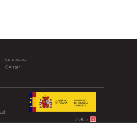
Europeana
OAIster
dad
DIGIBÍS
ico