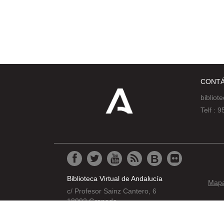
CONT
bibliot
Telf :
Biblioteca Virtual de Andalucía
Mapa 
c/ Profesor Sainz Cantero, 6
18002 Granada
© 