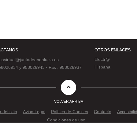
ÁCTANOS
OTROS ENLACES
Electr@
ecavirtual@juntadeandalucia.es
Hispana
 958026934 y 958026943
·
Fax : 958026937
VOLVER ARRIBA
del sitio
Aviso Legal
Política de Cookies
Contacto
Accesibili
Condiciones de uso
2019 JUNTA DE ANDALUCÍA, Consejería de Cultura y Patrimonio Histór