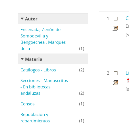
C
Autor
E
Ensenada, Zenón de
[s
Somodevilla y
Bengoechea , Marqués
de la
(1)
Materia
Catálogos - Libros
(2)
L
Secciones - Manuscritos
- En bibliotecas
[s
andaluzas
(2)
Censos
(1)
Repoblación y
repartimientos
(1)