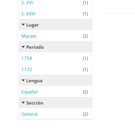
S. XVI
(1)
S. XVIII
(1)
Lugar
Macael
(2)
Período
1758
(1)
1772
(1)
Lengua
Español
(2)
Sección
General
(2)