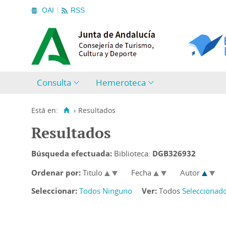
OAI
RSS
Consulta
Hemeroteca
Está en:
›
Resultados
Resultados
Búsqueda efectuada:
Biblioteca:
DGB326932
Ordenar por:
Titulo
Fecha
Autor
Seleccionar:
Todos
Ninguno
Ver:
Todos
Seleccionad