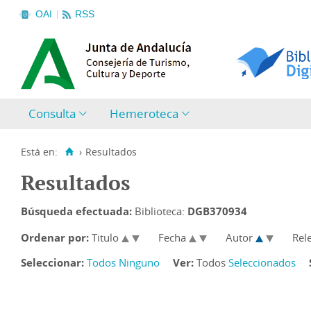
OAI
RSS
Consulta
Hemeroteca
Está en:
›
Resultados
Resultados
Búsqueda efectuada:
Biblioteca:
DGB370934
Ordenar por:
Titulo
Fecha
Autor
Rel
Seleccionar:
Todos
Ninguno
Ver:
Todos
Seleccionados