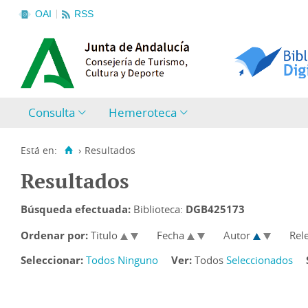
OAI
RSS
Consulta
Hemeroteca
Está en:
›
Resultados
Resultados
Búsqueda efectuada:
Biblioteca:
DGB425173
Ordenar por:
Titulo
Fecha
Autor
Rel
Seleccionar:
Todos
Ninguno
Ver:
Todos
Seleccionados