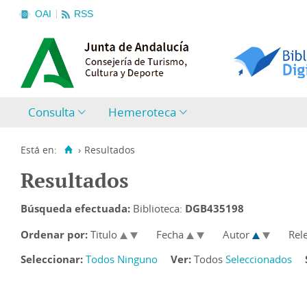
OAI
RSS
Consulta
Hemeroteca
Está en:
›
Resultados
Resultados
Búsqueda efectuada:
Biblioteca:
DGB435198
Ordenar por:
Titulo
Fecha
Autor
Rel
Seleccionar:
Todos
Ninguno
Ver:
Todos
Seleccionados