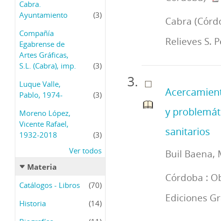
Cabra.
Ayuntamiento
(3)
Cabra (Córdo
Compañía
Relieves S. 
Egabrense de
Artes Gráficas,
S.L. (Cabra), imp.
(3)
Luque Valle,
Acercamiento
Pablo, 1974-
(3)
y problemáti
Moreno López,
Vicente Rafael,
sanitarios
1932-2018
(3)
Ver todos
Buil Baena, 
Materia
Córdoba : Ob
Catálogos - Libros
(70)
Ediciones Gr
Historia
(14)