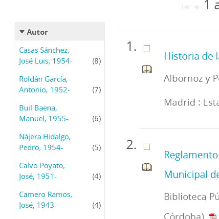
1 
Autor
Casas Sánchez,
Historia de 
José Luis, 1954-
(8)
Albornoz y P
Roldán García,
Antonio, 1952-
(7)
Madrid : Est
Buil Baena,
Manuel, 1955-
(6)
Nájera Hidalgo,
Pedro, 1954-
(5)
Reglamento o
Calvo Poyato,
Municipal d
José, 1951-
(4)
Camero Ramos,
Biblioteca P
José, 1943-
(4)
Córdoba)