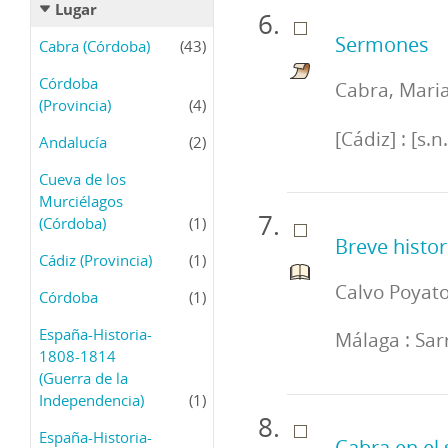
Lugar
Sermones
Cabra (Córdoba)
(43)
Córdoba
Cabra, Maria
(Provincia)
(4)
[Cádiz] : [s.
Andalucía
(2)
Cueva de los
Murciélagos
(Córdoba)
(1)
Breve histor
Cádiz (Provincia)
(1)
Calvo Poyato
Córdoba
(1)
España-Historia-
Málaga : Sarr
1808-1814
(Guerra de la
Independencia)
(1)
España-Historia-
Cabra en el 