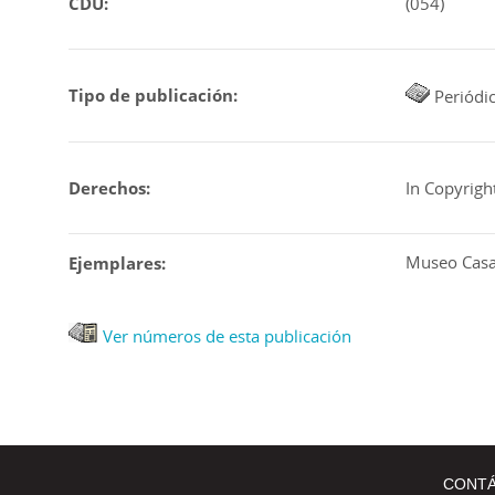
CDU:
(054)
Interrumpid
Errores en 
Publicación
Descripción
Tipo de publicación:
Periódic
Derechos:
In Copyright
Museo Casa 
Ejemplares:
Ver números de esta publicación
CONT