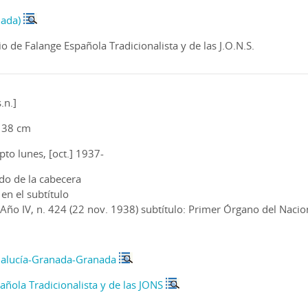
nada)
rio de Falange Española Tradicionalista y de las J.O.N.S.
.n.]
 x 38 cm
pto lunes, [oct.] 1937-
do de la cabecera
en el subtítulo
l Año IV, n. 424 (22 nov. 1938) subtítulo: Primer Órgano del Naci
 Año V, n. 685 (14 oct. 1939) subtítulo: Diario de Falange Española 
ción a partir del Año IX, n. 2228 (24 en. 1944) con periodicidad 
ión en el n. 2518 del Año IX (dic. 1944)
alucía-Granada-Granada
l : realizada por la Biblioteca de Andalucía
 con suplementos
añola Tradicionalista y de las JONS
l suplemento "Deportes" con numeración propia