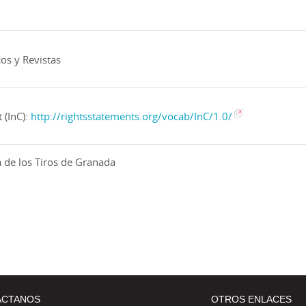
a entre el 31 ag. 1939 y el 14 oct. 1939
la numeración
 con diferentes dimensiones
 basada en: Segunda época, año III, n. 125 (1 oct. 1937)
os y Revistas
 (InC):
http://rightsstatements.org/vocab/InC/1.0/
de los Tiros de Granada
ÁCTANOS
OTROS ENLACES