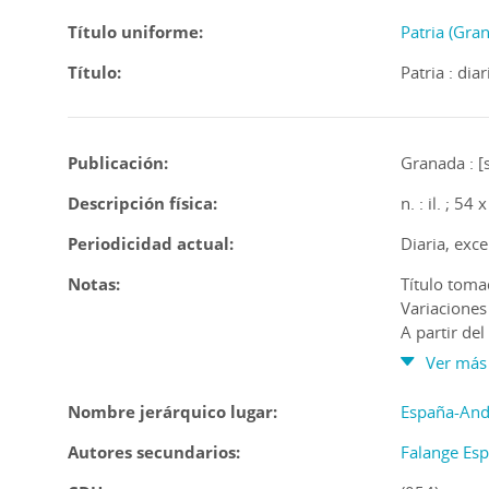
Título uniforme:
Patria (Gra
Título:
Patria : dia
Publicación:
Granada : [s
Descripción física:
n. : il. ; 54
Periodicidad actual:
Diaria, exce
Notas:
Título toma
Variaciones 
A partir de
A partir del
Ver más
Segunda edi
Tercera edic
Nombre jerárquico lugar:
España-And
Copia digita
Autores secundarios:
Algunos n.
Falange Esp
Contiene e