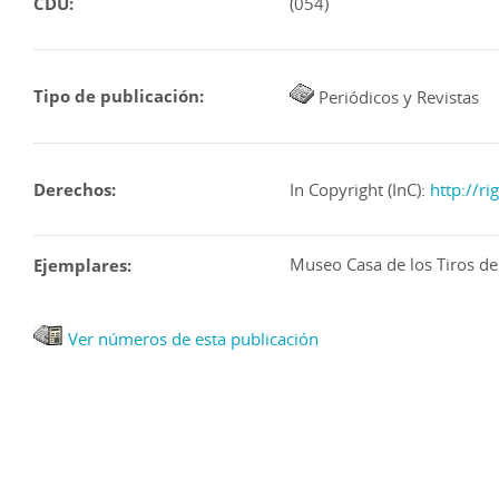
CDU:
(054)
Algunos n. con suplemento
Contiene el suplemento "D
Interrumpida entre el 31 ag
Errores en la numeración
Tipo de publicación:
Periódicos y Revistas
Publicación con diferentes
Descripción basada en: Segu
Derechos:
In Copyright (InC):
http://r
Museo Casa de los Tiros d
Ejemplares:
Ver números de esta publicación