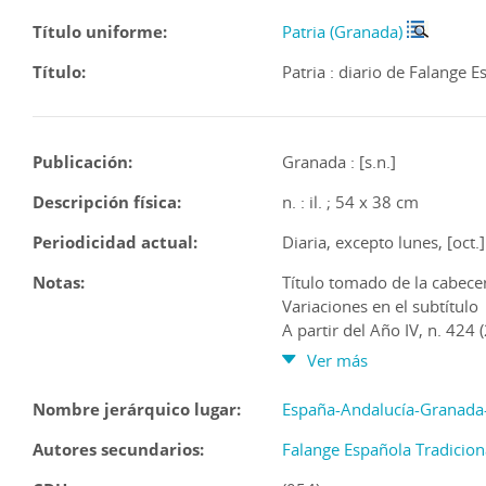
Título uniforme:
Patria (Granada)
Título:
Patria : diario de Falange E
Publicación:
Granada : [s.n.]
Descripción física:
n. : il. ; 54 x 38 cm
Periodicidad actual:
Diaria, excepto lunes, [oct.
Notas:
Título tomado de la cabece
Variaciones en el subtítulo
A partir del Año IV, n. 424
Andalucía
Ver más
A partir del Año V, n. 685 (
las J.O.N.S.
Nombre jerárquico lugar:
España-Andalucía-Granada
Segunda edición a partir de
Autores secundarios:
Tercera edición en el n. 251
Falange Española Tradiciona
Copia digital : realizada po