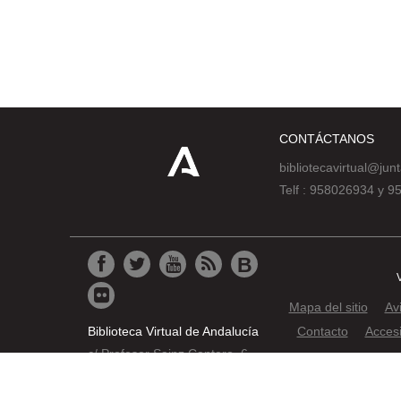
CONTÁCTANOS
bibliotecavirtual@jun
Telf : 958026934 y 
Mapa del sitio
Av
Biblioteca Virtual de Andalucía
Contacto
Accesi
c/ Profesor Sainz Cantero, 6
© 2019 JUNTA DE AND
18002 Granada
Pat