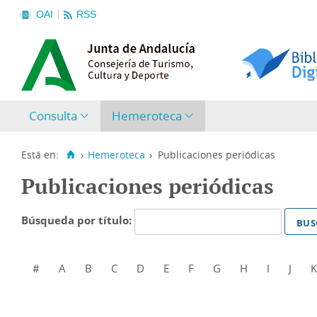
OAI
RSS
Consulta
Hemeroteca
Está en:
›
Hemeroteca
›
Publicaciones periódicas
Publicaciones periódicas
Búsqueda por título:
#
A
B
C
D
E
F
G
H
I
J
K