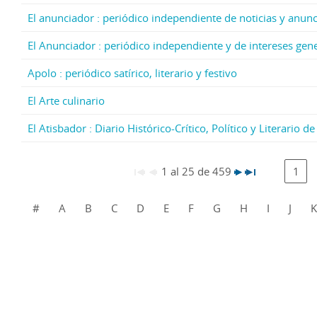
El anunciador : periódico independiente de noticias y anun
El Anunciador : periódico independiente y de intereses gen
Apolo : periódico satírico, literario y festivo
El Arte culinario
El Atisbador : Diario Histórico-Crítico, Político y Literario 
1 al 25 de 459
1
#
A
B
C
D
E
F
G
H
I
J
K