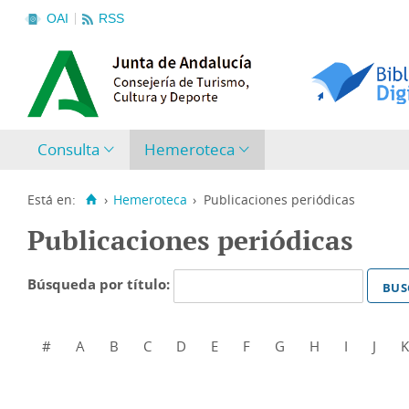
OAI
RSS
Consulta
Hemeroteca
Está en:
›
Hemeroteca
›
Publicaciones periódicas
Publicaciones periódicas
Búsqueda por título:
#
A
B
C
D
E
F
G
H
I
J
K