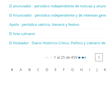
El anunciador : periódico independiente de noticias y anun
El Anunciador : periódico independiente y de intereses gen
Apolo : periódico satírico, literario y festivo
El Arte culinario
El Atisbador : Diario Histórico-Crítico, Político y Literario 
1 al 25 de 459
1
#
A
B
C
D
E
F
G
H
I
J
K