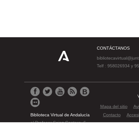
CONTÁCTANOS
bibliotecavirtual@jun
Telf : 958026934 y 
Mapa del sitio
Av
Biblioteca Virtual de Andalucía
Contacto
Accesi
c/ Profesor Sainz Cantero, 6
© 2019 JUNTA DE AND
18002 Granada
Pat