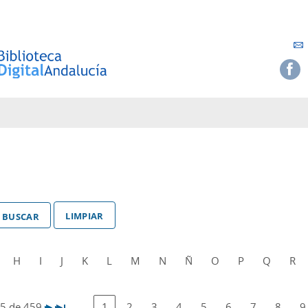
limpiar
H
I
J
K
L
M
N
Ñ
O
P
Q
R
25 de 459
1
2
3
4
5
6
7
8
9