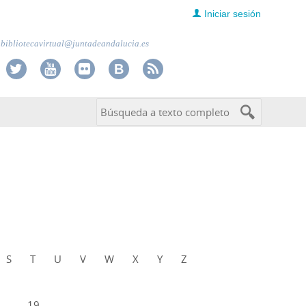
Iniciar sesión
bibliotecavirtual@juntadeandalucia.es
S
T
U
V
W
X
Y
Z
...
19