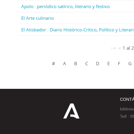
Apolo : periódico satírico, literario y festivo
El Arte culinario
El Atisbador : Diario Histórico-Crítico, Político y Liter
1 al 
#
A
B
C
D
E
F
G
CONT
bibliot
Telf :