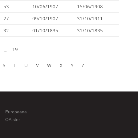
53
10/06/1907
15/06/1908
27
09/10/1907
31/10/1911
32
01/10/1835
31/10/1835
...
19
S
T
U
V
W
X
Y
Z
Europeana
OAIster