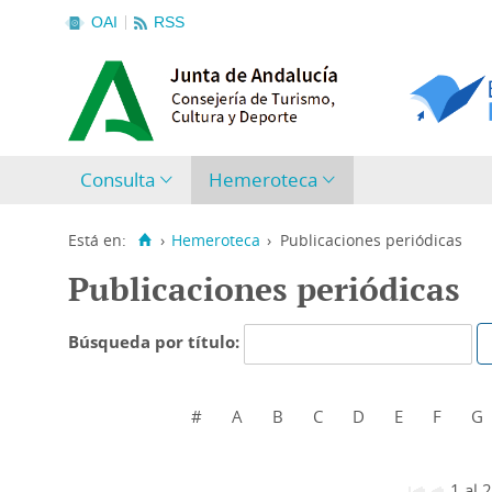
OAI
RSS
Consulta
Hemeroteca
Está en:
›
Hemeroteca
›
Publicaciones periódicas
Publicaciones periódicas
Búsqueda por título:
#
A
B
C
D
E
F
G
1 al 