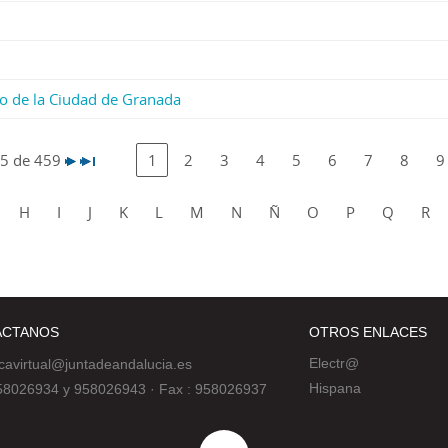
ario de la Ciudad de Granada
25 de 459
1
2
3
4
5
6
7
8
9
H
I
J
K
L
M
N
Ñ
O
P
Q
R
ÁCTANOS
OTROS ENLACES
Electr@
ecavirtual@juntadeandalucia.es
Hispana
 958026934 y 958026943
·
Fax : 958026937