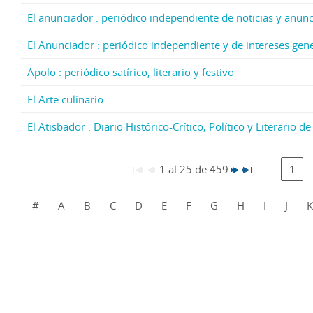
El anunciador : periódico independiente de noticias y anun
El Anunciador : periódico independiente y de intereses gen
Apolo : periódico satírico, literario y festivo
El Arte culinario
El Atisbador : Diario Histórico-Crítico, Político y Literario 
1 al 25 de 459
1
#
A
B
C
D
E
F
G
H
I
J
K