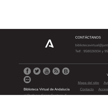
CONTÁCTANOS
bibliotecavirtual@jun
Telf : 958026934 y 
Mapa del sitio
Av
Biblioteca Virtual de Andalucía
Contacto
Accesi
c/ Profesor Sainz Cantero, 6
© 2019 JUNTA DE AND
18002 Granada
Pat