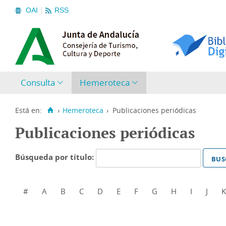
OAI
RSS
Consulta
Hemeroteca
Está en:
›
Hemeroteca
›
Publicaciones periódicas
Publicaciones periódicas
Búsqueda por título:
#
A
B
C
D
E
F
G
H
I
J
K