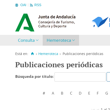
OAI
RSS
Consulta
Hemeroteca
Está en:
›
Hemeroteca
›
Publicaciones periódicas
Publicaciones periódicas
Búsqueda por título:
#
A
B
C
D
E
F
G
1 al 