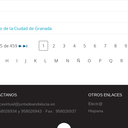
ario de la Ciudad de Granada
25 de 459
1
2
3
4
5
6
7
8
9
H
I
J
K
L
M
N
Ñ
O
P
Q
R
ÁCTANOS
OTROS ENLACES
Electr@
ecavirtual@juntadeandalucia.es
Hispana
 958026934 y 958026943
·
Fax : 958026937