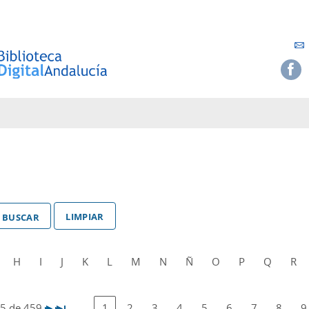
limpiar
H
I
J
K
L
M
N
Ñ
O
P
Q
R
25 de 459
1
2
3
4
5
6
7
8
9