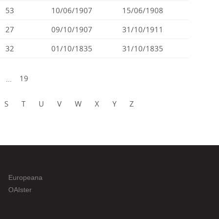
53
10/06/1907
15/06/1908
27
09/10/1907
31/10/1911
32
01/10/1835
31/10/1835
...
19
S
T
U
V
W
X
Y
Z
Europeana
OAIster