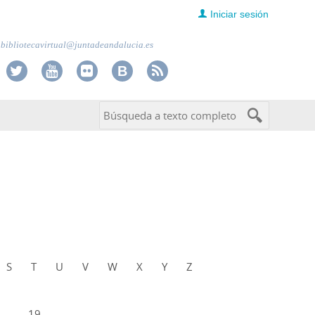
Iniciar sesión
bibliotecavirtual@juntadeandalucia.es
S
T
U
V
W
X
Y
Z
...
19