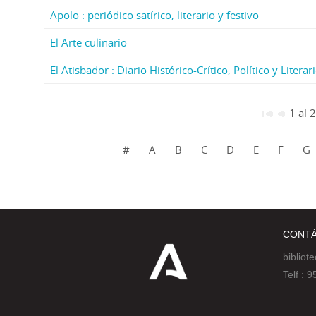
Apolo : periódico satírico, literario y festivo
El Arte culinario
El Atisbador : Diario Histórico-Crítico, Político y Liter
1 al 
#
A
B
C
D
E
F
G
CONT
bibliot
Telf :