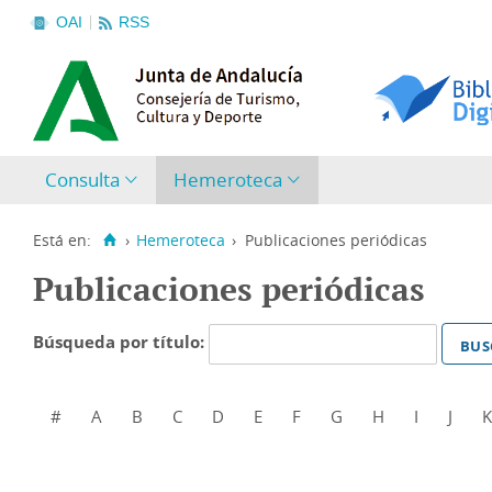
OAI
RSS
Consulta
Hemeroteca
Está en:
›
Hemeroteca
›
Publicaciones periódicas
Publicaciones periódicas
Búsqueda por título:
#
A
B
C
D
E
F
G
H
I
J
K