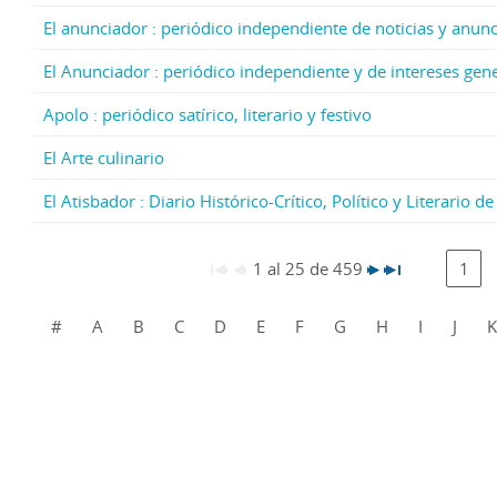
El anunciador : periódico independiente de noticias y anun
El Anunciador : periódico independiente y de intereses gen
Apolo : periódico satírico, literario y festivo
El Arte culinario
El Atisbador : Diario Histórico-Crítico, Político y Literario 
1 al 25 de 459
1
#
A
B
C
D
E
F
G
H
I
J
K