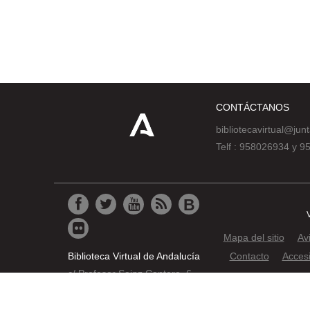
CONTÁCTANOS
bibliotecavirtual@jun
Telf : 958026934 y 
Mapa del sitio
Av
Biblioteca Virtual de Andalucía
Contacto
Accesi
c/ Profesor Sainz Cantero, 6
© 2019 JUNTA DE AND
18002 Granada
Pat