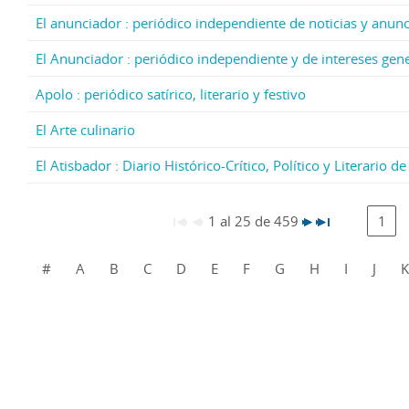
El anunciador : periódico independiente de noticias y anun
El Anunciador : periódico independiente y de intereses gen
Apolo : periódico satírico, literario y festivo
El Arte culinario
El Atisbador : Diario Histórico-Crítico, Político y Literario 
1 al 25 de 459
1
#
A
B
C
D
E
F
G
H
I
J
K