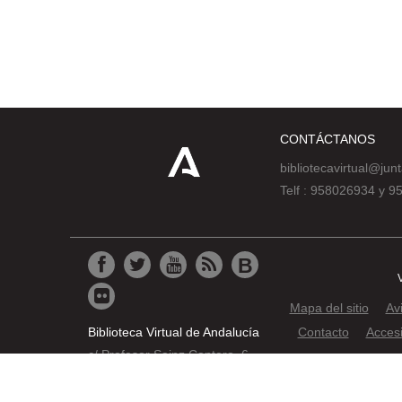
CONTÁCTANOS
bibliotecavirtual@jun
Telf : 958026934 y 
Mapa del sitio
Av
Biblioteca Virtual de Andalucía
Contacto
Accesi
c/ Profesor Sainz Cantero, 6
© 2019 JUNTA DE AND
18002 Granada
Pat