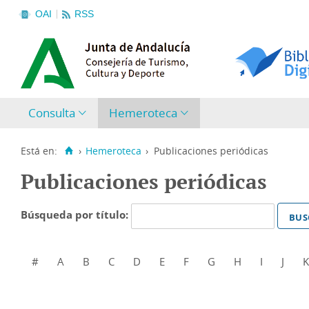
OAI
RSS
Consulta
Hemeroteca
Está en:
›
Hemeroteca
›
Publicaciones periódicas
Publicaciones periódicas
Búsqueda por título:
#
A
B
C
D
E
F
G
H
I
J
K