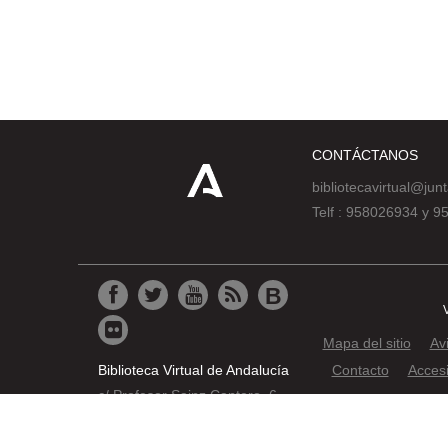
CONTÁCTANOS
bibliotecavirtual@jun
Telf : 958026934 y 
Mapa del sitio
Av
Biblioteca Virtual de Andalucía
Contacto
Accesi
c/ Profesor Sainz Cantero, 6
© 2019 JUNTA DE AND
18002 Granada
Pat