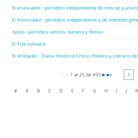
El anunciador : periódico independiente de noticias y anun
El Anunciador : periódico independiente y de intereses gen
Apolo : periódico satírico, literario y festivo
El Arte culinario
El Atisbador : Diario Histórico-Crítico, Político y Literario 
1 al 25 de 459
1
#
A
B
C
D
E
F
G
H
I
J
K