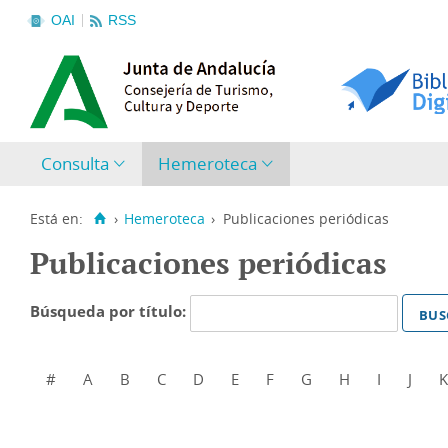
OAI
RSS
Consulta
Hemeroteca
Está en:
›
Hemeroteca
›
Publicaciones periódicas
Publicaciones periódicas
Búsqueda por título:
#
A
B
C
D
E
F
G
H
I
J
K