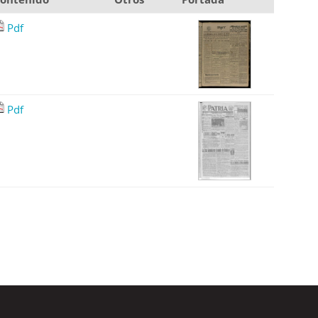
Pdf
Pdf