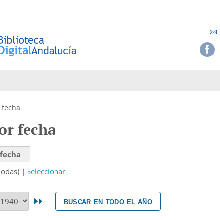
 fecha
or fecha
 fecha
Todas)
Seleccionar
buscar en todo el año