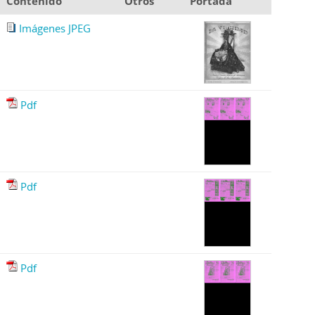
Contenido
Otros
Portada
Imágenes JPEG
Pdf
Pdf
Pdf