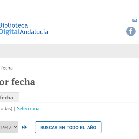
 fecha
or fecha
 fecha
Todas)
Seleccionar
buscar en todo el año