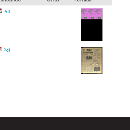
Pdf
Pdf