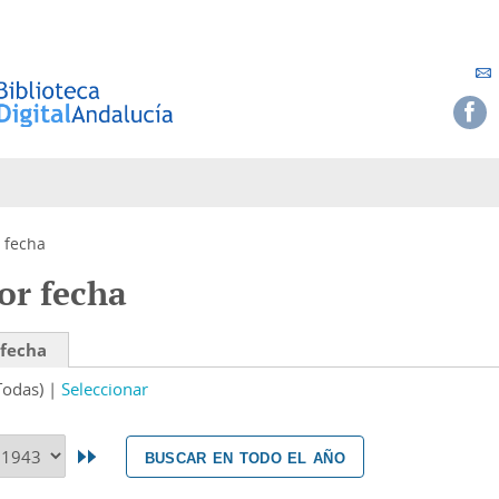
 fecha
or fecha
 fecha
Todas)
Seleccionar
buscar en todo el año