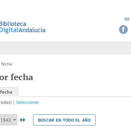
 fecha
or fecha
 fecha
Todas)
Seleccionar
buscar en todo el año