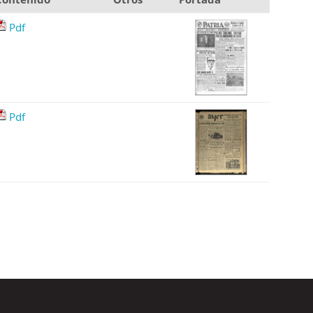
Pdf
Pdf