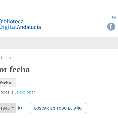
 fecha
or fecha
 fecha
Todas)
Seleccionar
buscar en todo el año