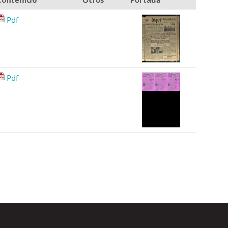
Pdf
Pdf