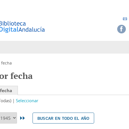
 fecha
or fecha
 fecha
Todas)
Seleccionar
buscar en todo el año