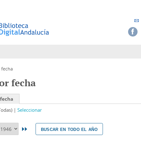
 fecha
or fecha
 fecha
Todas)
Seleccionar
buscar en todo el año