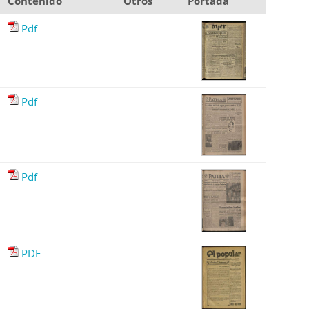
Contenido
Otros
Portada
Pdf
Pdf
Pdf
PDF