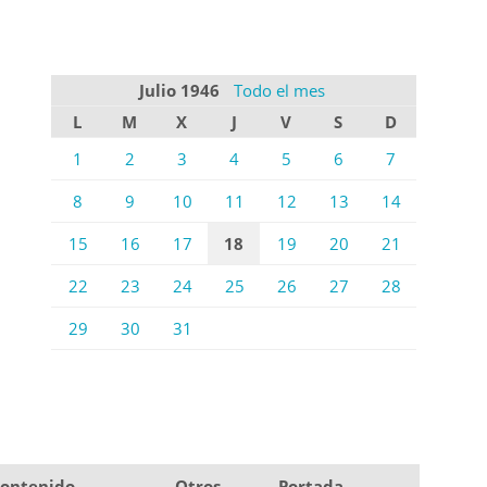
Julio 1946
Todo el mes
L
M
X
J
V
S
D
1
2
3
4
5
6
7
8
9
10
11
12
13
14
15
16
17
18
19
20
21
22
23
24
25
26
27
28
29
30
31
ontenido
Otros
Portada