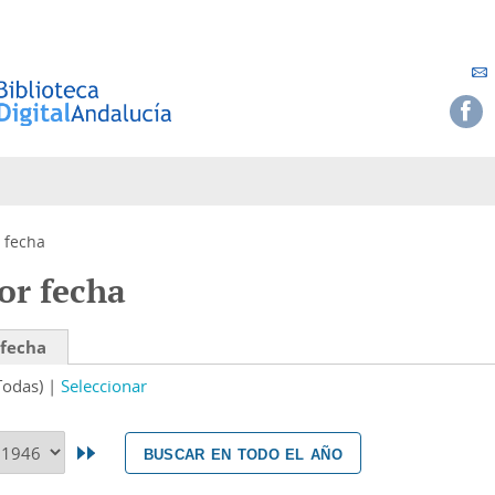
 fecha
or fecha
 fecha
Todas)
Seleccionar
buscar en todo el año