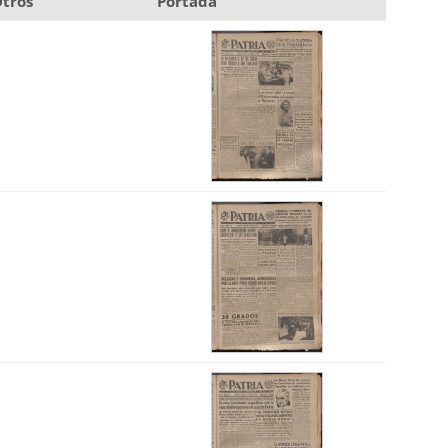
tros
Portada