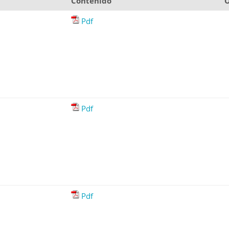
Contenido
O
Pdf
Pdf
Pdf