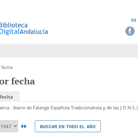
 fecha
or fecha
 fecha
atria : diario de Falange Española Tradicionalista y de las J.O.N.S.
buscar en todo el año