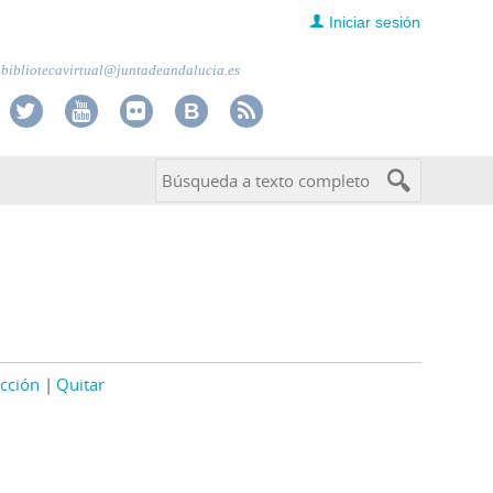
Iniciar sesión
bibliotecavirtual@juntadeandalucia.es
cción
Quitar