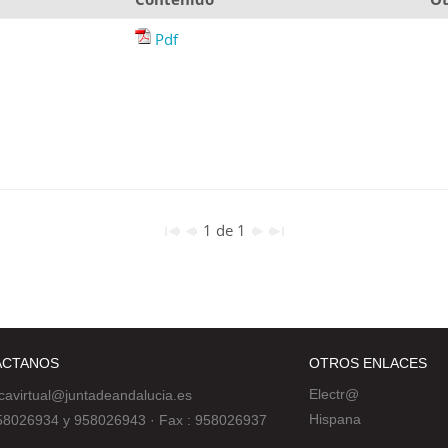
Pdf
1 de 1
ÁCTANOS
OTROS ENLACES
Electr@
ecavirtual@juntadeandalucia.es
Hispana
 958026934 y 958026943
·
Fax : 958026937