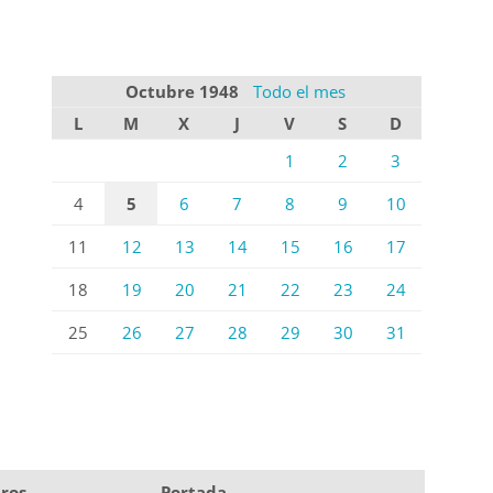
Octubre 1948
Todo el mes
L
M
X
J
V
S
D
1
2
3
4
5
6
7
8
9
10
11
12
13
14
15
16
17
18
19
20
21
22
23
24
25
26
27
28
29
30
31
ros
Portada