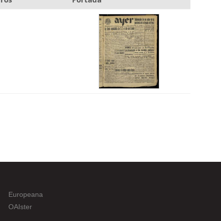
Europeana
OAIster