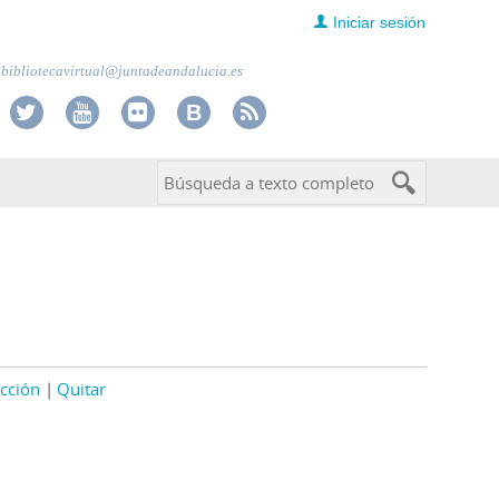
Iniciar sesión
bibliotecavirtual@juntadeandalucia.es
cción
Quitar