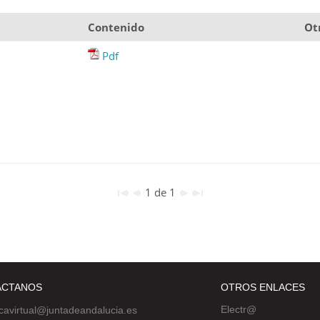
Contenido
Ot
Pdf
1 de 1
ÁCTANOS
OTROS ENLACES
Electr@
ecavirtual@juntadeandalucia.es