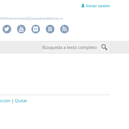
Iniciar sesión
bibliotecavirtual@juntadeandalucia.es
cción
Quitar