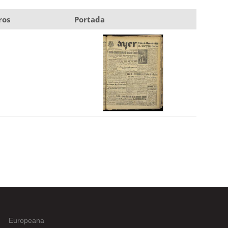
ros
Portada
Europeana