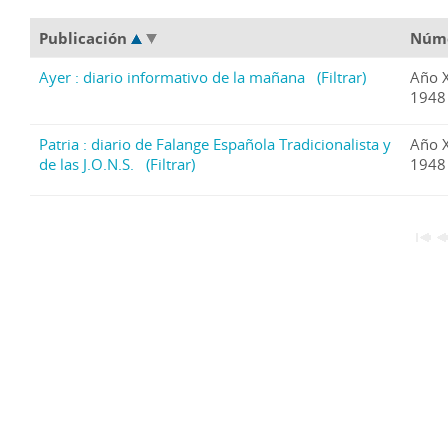
Publicación
Núm
Ayer : diario informativo de la mañana
(Filtrar)
Año X
1948
Patria : diario de Falange Española Tradicionalista y
Año X
de las J.O.N.S.
(Filtrar)
1948