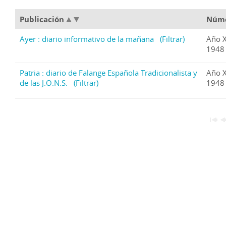
Publicación
Núm
Ayer : diario informativo de la mañana
(Filtrar)
Año X
1948
Patria : diario de Falange Española Tradicionalista y
Año X
de las J.O.N.S.
(Filtrar)
1948