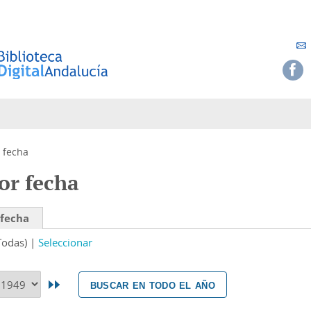
 fecha
or fecha
 fecha
Todas)
Seleccionar
buscar en todo el año