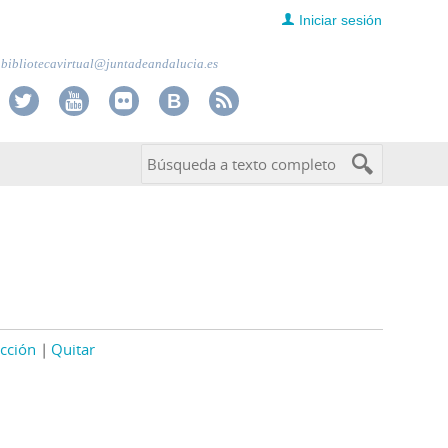
Iniciar sesión
bibliotecavirtual@juntadeandalucia.es
cción
Quitar