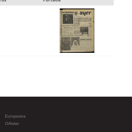
Europeana
OAIster