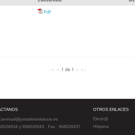
Pdf
1 de 1
ÁCTANOS
OTROS ENLACES
Electr@
ecavirtual@juntadeandalucia.es
Hispana
 958026934 y 958026943
·
Fax : 958026937