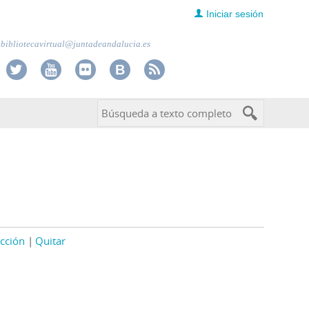
Iniciar sesión
bibliotecavirtual@juntadeandalucia.es
cción
Quitar