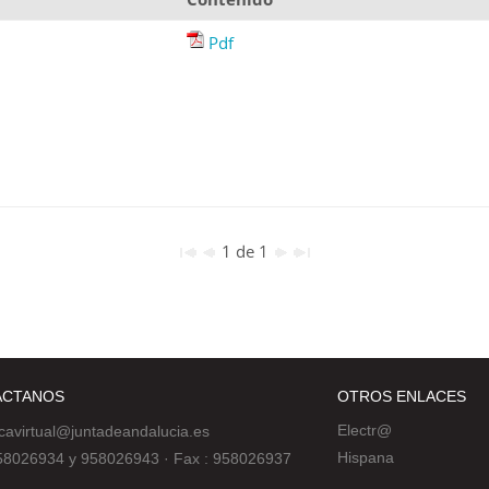
Pdf
1 de 1
ÁCTANOS
OTROS ENLACES
Electr@
ecavirtual@juntadeandalucia.es
Hispana
 958026934 y 958026943
·
Fax : 958026937