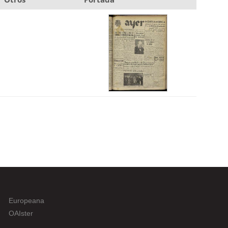
Europeana
OAIster