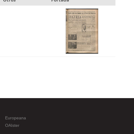
Europeana
OAIster