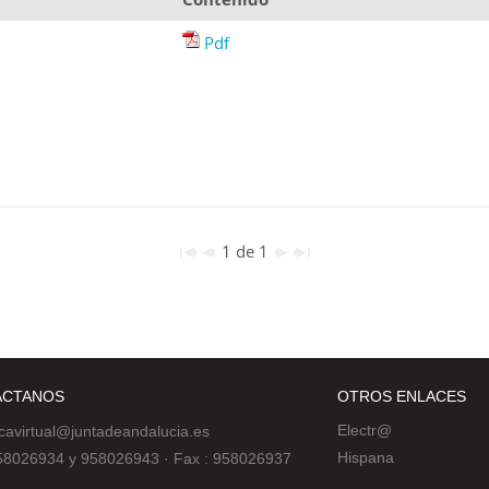
Pdf
1 de 1
ÁCTANOS
OTROS ENLACES
Electr@
ecavirtual@juntadeandalucia.es
Hispana
 958026934 y 958026943
·
Fax : 958026937