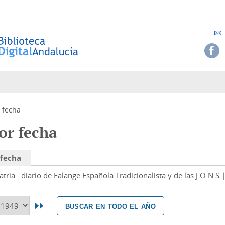
 fecha
or fecha
 fecha
atria : diario de Falange Española Tradicionalista y de las J.O.N.S.
buscar en todo el año