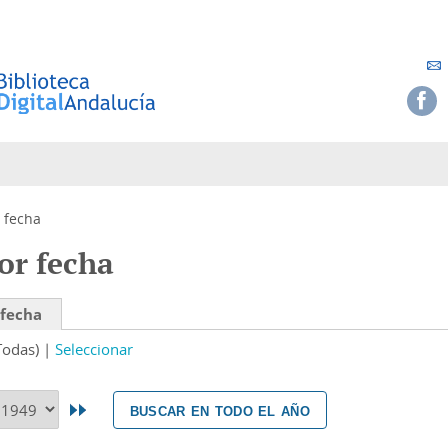
 fecha
or fecha
 fecha
Todas)
Seleccionar
buscar en todo el año