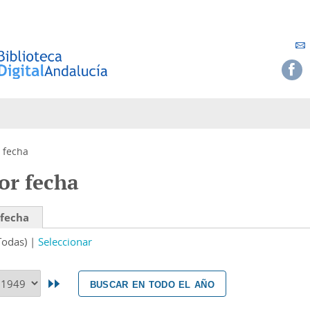
 fecha
or fecha
 fecha
Todas)
Seleccionar
buscar en todo el año