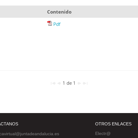
Contenido
Pdf
1 de 1
ÁCTANOS
OTROS ENLACES
Electr@
ecavirtual@juntadeandalucia.es