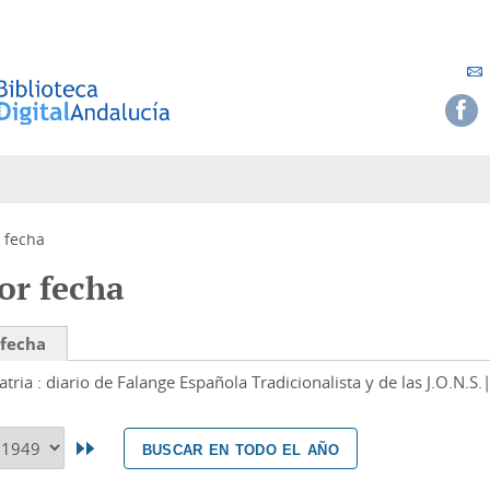
 fecha
or fecha
 fecha
atria : diario de Falange Española Tradicionalista y de las J.O.N.S.
buscar en todo el año