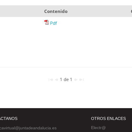
Contenido
Pdf
1 de 1
ÁCTANOS
OTROS ENLACES
Electr@
ecavirtual@juntadeandalucia.es