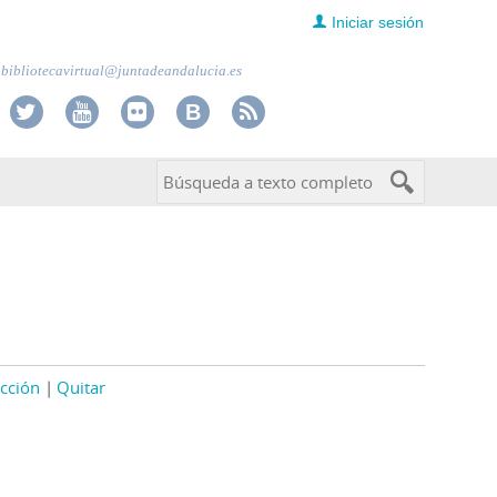
Iniciar sesión
bibliotecavirtual@juntadeandalucia.es
cción
Quitar