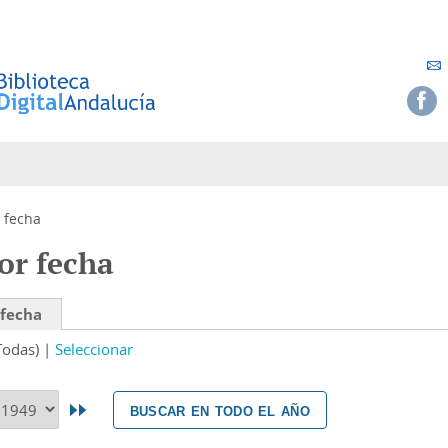
 fecha
or fecha
 fecha
Todas)
Seleccionar
buscar en todo el año