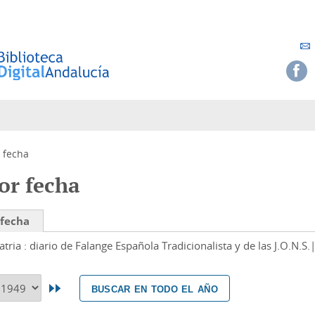
 fecha
or fecha
 fecha
atria : diario de Falange Española Tradicionalista y de las J.O.N.S.
buscar en todo el año