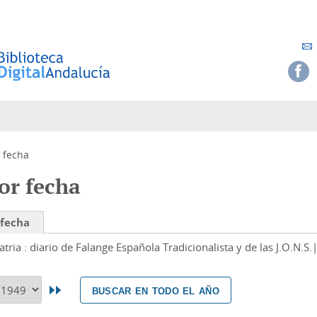
 fecha
or fecha
 fecha
atria : diario de Falange Española Tradicionalista y de las J.O.N.S.
buscar en todo el año