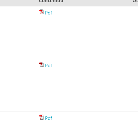
Contenido
Ot
Pdf
Pdf
Pdf