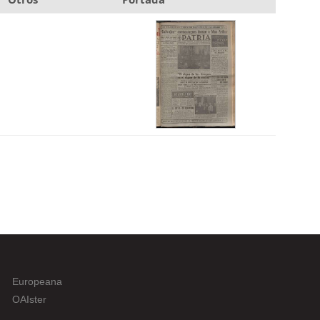
Europeana
OAIster