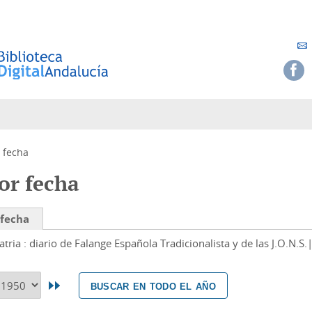
 fecha
or fecha
 fecha
atria : diario de Falange Española Tradicionalista y de las J.O.N.S.
buscar en todo el año