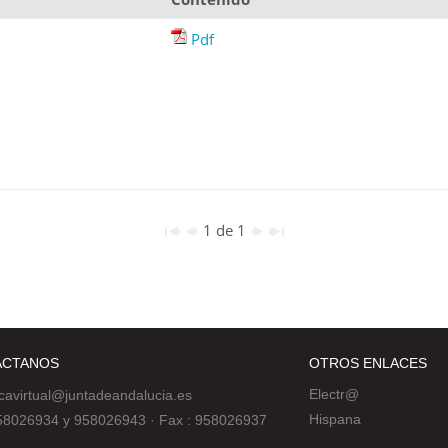
Pdf
1 de 1
ÁCTANOS
OTROS ENLACES
Electr@
ecavirtual@juntadeandalucia.es
Hispana
 958026934 y 958026943
·
Fax : 958026937