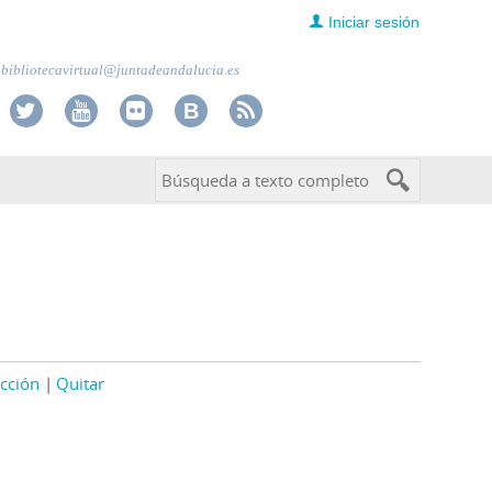
Iniciar sesión
bibliotecavirtual@juntadeandalucia.es
cción
Quitar