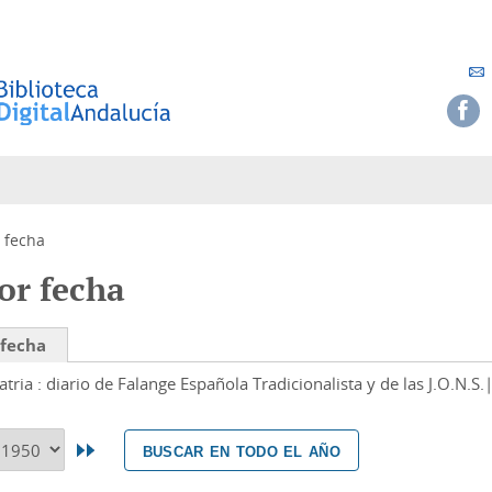
 fecha
or fecha
 fecha
atria : diario de Falange Española Tradicionalista y de las J.O.N.S.
buscar en todo el año