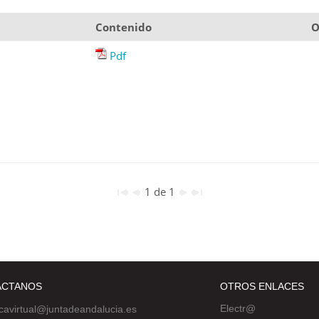
Contenido
O
Pdf
1 de 1
ÁCTANOS
OTROS ENLACES
Electr@
ecavirtual@juntadeandalucia.es