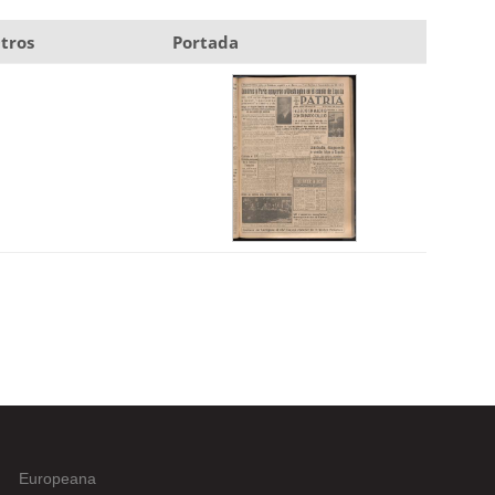
tros
Portada
Europeana