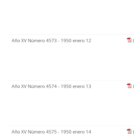
Año XV Número 4573 - 1950 enero 12
Año XV Número 4574 - 1950 enero 13
Año XV Número 4575 - 1950 enero 14