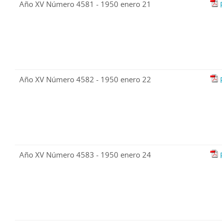
Año XV Número 4581 - 1950 enero 21
Año XV Número 4582 - 1950 enero 22
Año XV Número 4583 - 1950 enero 24