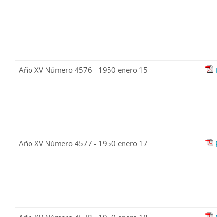
Año XV Número 4576 - 1950 enero 15
Año XV Número 4577 - 1950 enero 17