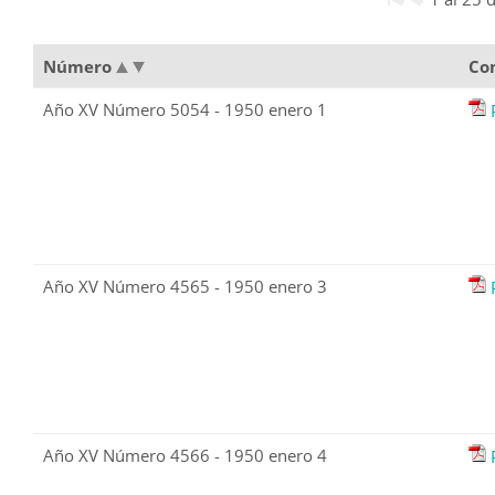
Número
Co
Año XV Número 5054 - 1950 enero 1
Año XV Número 4565 - 1950 enero 3
Año XV Número 4566 - 1950 enero 4