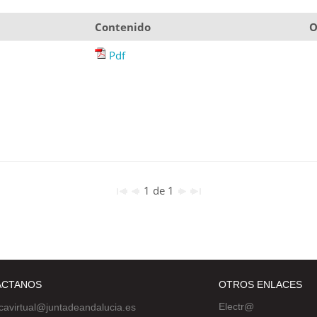
Contenido
O
Pdf
1 de 1
ÁCTANOS
OTROS ENLACES
Electr@
ecavirtual@juntadeandalucia.es