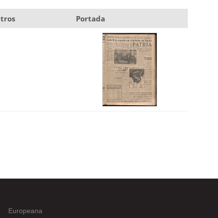
tros
Portada
Europeana