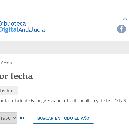
 fecha
or fecha
 fecha
atria : diario de Falange Española Tradicionalista y de las J.O.N.S.
buscar en todo el año